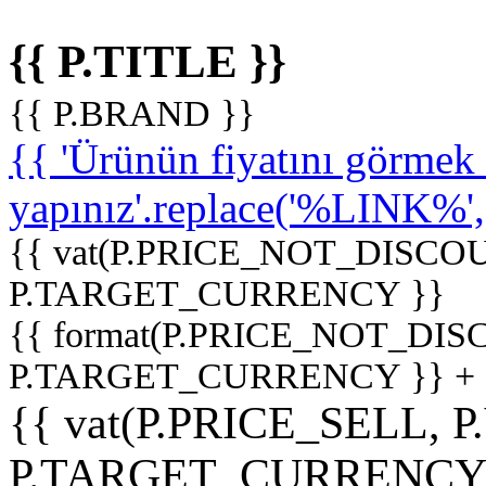
{{ P.TITLE }}
{{ P.BRAND }}
{{ 'Ürünün fiyatını görme
yapınız'.replace('%LINK%', '
{{ vat(P.PRICE_NOT_DISCOU
P.TARGET_CURRENCY }}
{{ format(P.PRICE_NOT_DI
P.TARGET_CURRENCY }} +
{{ vat(P.PRICE_SELL, P
P.TARGET_CURRENCY