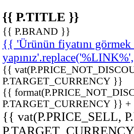
{{ P.TITLE }}
{{ P.BRAND }}
{{ 'Ürünün fiyatını görme
yapınız'.replace('%LINK%', '
{{ vat(P.PRICE_NOT_DISCOU
P.TARGET_CURRENCY }}
{{ format(P.PRICE_NOT_DI
P.TARGET_CURRENCY }} +
{{ vat(P.PRICE_SELL, P
P.TARGET_CURRENCY