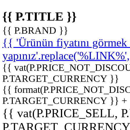
{{ P.TITLE }}
{{ P.BRAND }}
{{ 'Ürünün fiyatını görme
yapınız'.replace('%LINK%', '
{{ vat(P.PRICE_NOT_DISCOU
P.TARGET_CURRENCY }}
{{ format(P.PRICE_NOT_DI
P.TARGET_CURRENCY }} +
{{ vat(P.PRICE_SELL, P
P.TARGET_CURRENCY