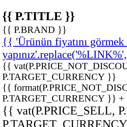
{{ P.TITLE }}
{{ P.BRAND }}
{{ 'Ürünün fiyatını görme
yapınız'.replace('%LINK%', '
{{ vat(P.PRICE_NOT_DISCOU
P.TARGET_CURRENCY }}
{{ format(P.PRICE_NOT_DI
P.TARGET_CURRENCY }} +
{{ vat(P.PRICE_SELL, P
P.TARGET_CURRENCY