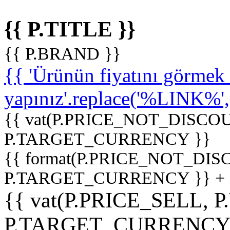
{{ P.TITLE }}
{{ P.BRAND }}
{{ 'Ürünün fiyatını görme
yapınız'.replace('%LINK%', '
{{ vat(P.PRICE_NOT_DISCOU
P.TARGET_CURRENCY }}
{{ format(P.PRICE_NOT_DI
P.TARGET_CURRENCY }} +
{{ vat(P.PRICE_SELL, P
P.TARGET_CURRENCY