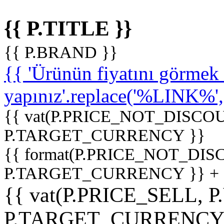
{{ P.TITLE }}
{{ P.BRAND }}
{{ 'Ürünün fiyatını görme
yapınız'.replace('%LINK%', '
{{ vat(P.PRICE_NOT_DISCOU
P.TARGET_CURRENCY }}
{{ format(P.PRICE_NOT_DI
P.TARGET_CURRENCY }} +
{{ vat(P.PRICE_SELL, P
P.TARGET_CURRENCY