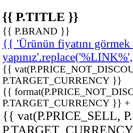
{{ P.TITLE }}
{{ P.BRAND }}
{{ 'Ürünün fiyatını görme
yapınız'.replace('%LINK%', '
{{ vat(P.PRICE_NOT_DISCOU
P.TARGET_CURRENCY }}
{{ format(P.PRICE_NOT_DI
P.TARGET_CURRENCY }} +
{{ vat(P.PRICE_SELL, P
P.TARGET_CURRENCY