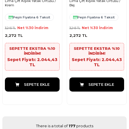
Lima Çift Kişilik Yatak Örtüsü /
Lima Çift Kişilik Yatak Örtüsü /
Krem
Bej
Peşin Fiyatına 6 Taksit
Peşin Fiyatına 6 Taksit
Net %30 İndirim
Net %30 İndirim
3,245
TL
3,245
TL
2,272
TL
2,272
TL
SEPETTE EKSTRA %10
SEPETTE EKSTRA %10
İNDİRİM!
İNDİRİM!
Sepet Fiyatı: 2.044,43
Sepet Fiyatı: 2.044,43
TL
TL
SEPETE EKLE
SEPETE EKLE
There is a total of
177
products