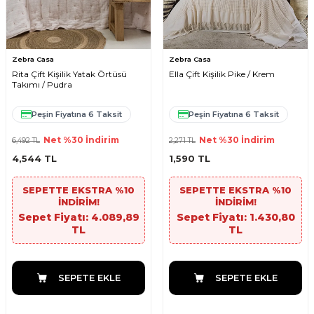
Zebra Casa
Zebra Casa
Rita Çift Kişilik Yatak Örtüsü
Ella Çift Kişilik Pike / Krem
Takımı / Pudra
Peşin Fiyatına 6 Taksit
Peşin Fiyatına 6 Taksit
Net %30 İndirim
Net %30 İndirim
6,492
TL
2,271
TL
4,544
TL
1,590
TL
SEPETTE EKSTRA %10
SEPETTE EKSTRA %10
İNDİRİM!
İNDİRİM!
Sepet Fiyatı: 4.089,89
Sepet Fiyatı: 1.430,80
TL
TL
SEPETE EKLE
SEPETE EKLE