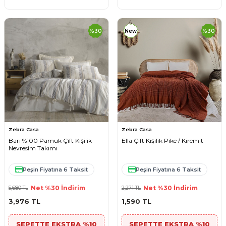
%
30
New
%
30
Zebra Casa
Zebra Casa
Bari %100 Pamuk Çift Kişilik
Ella Çift Kişilik Pike / Kiremit
Nevresim Takımı
Peşin Fiyatına 6 Taksit
Peşin Fiyatına 6 Taksit
Net %30 İndirim
Net %30 İndirim
5,680
TL
2,271
TL
3,976
TL
1,590
TL
SEPETTE EKSTRA %10
SEPETTE EKSTRA %10