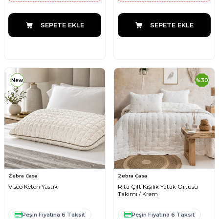
SEPETE EKLE
SEPETE EKLE
New
%
30
Zebra Casa
Zebra Casa
Visco Keten Yastık
Rita Çift Kişilik Yatak Örtüsü
Takımı / Krem
Peşin Fiyatına 6 Taksit
Peşin Fiyatına 6 Taksit