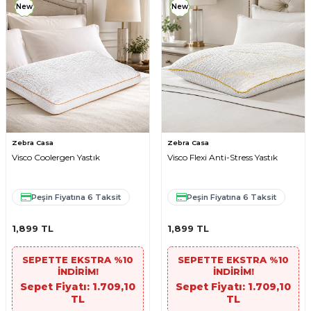
New
New
Zebra Casa
Zebra Casa
Visco Coolergen Yastık
Visco Flexi Anti-Stress Yastık
Peşin Fiyatına 6 Taksit
Peşin Fiyatına 6 Taksit
1,899
TL
1,899
TL
SEPETTE EKSTRA %10
SEPETTE EKSTRA %10
İNDİRİM!
İNDİRİM!
Sepet Fiyatı: 1.709,10
Sepet Fiyatı: 1.709,10
TL
TL