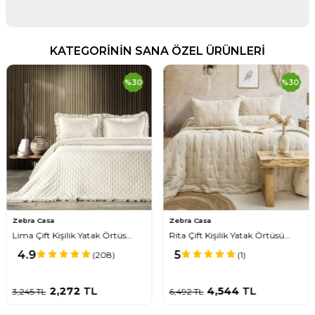
KATEGORİNİN SANA ÖZEL ÜRÜNLERİ
%
30
%
30
Zebra Casa
Zebra Casa
Rita Çift Kişilik Yatak Örtüsü Takımı / Bej
Rita Çift Kişilik Yatak Örtüsü Takımı / Krem
5
4.8
(1)
(4)
4,544
TL
4,544
TL
6,492
TL
6,492
TL