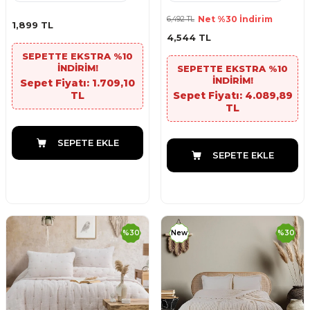
Net %30 İndirim
6,492
TL
1,899
TL
4,544
TL
SEPETTE EKSTRA %10
İNDİRİM!
SEPETTE EKSTRA %10
İNDİRİM!
Sepet Fiyatı: 1.709,10
TL
Sepet Fiyatı: 4.089,89
TL
SEPETE EKLE
SEPETE EKLE
%
30
New
%
30