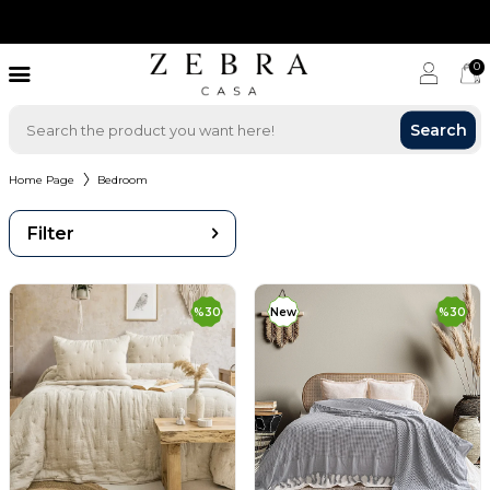
0
Search
Home Page
Bedroom
Filter
%
30
New
%
30