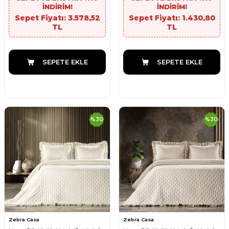
İNDİRİM!
İNDİRİM!
Sepet Fiyatı: 3.578,52
Sepet Fiyatı: 1.430,80
TL
TL
SEPETE EKLE
SEPETE EKLE
%
30
%
30
Zebra Casa
Zebra Casa