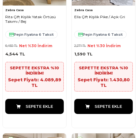
Zebra Casa
Zebra Casa
Rita Çift Kişilik Yatak Örtüsü
Ella Çift Kişilik Pike / Açık Gri
Takımı / Bej
Peşin Fiyatına 6 Taksit
Peşin Fiyatına 6 Taksit
Net %30 İndirim
Net %30 İndirim
6,492
TL
2,271
TL
4,544
TL
1,590
TL
SEPETTE EKSTRA %10
SEPETTE EKSTRA %10
İNDİRİM!
İNDİRİM!
Sepet Fiyatı: 4.089,89
Sepet Fiyatı: 1.430,80
TL
TL
SEPETE EKLE
SEPETE EKLE