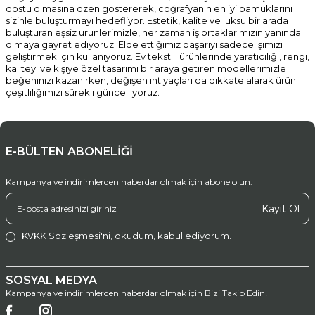
dostu olmasına özen göstererek, coğrafyanın en iyi pamuklarını
sizinle buluşturmayı hedefliyor. Estetik, kalite ve lüksü bir arada
buluşturan eşsiz ürünlerimizle, her zaman iş ortaklarımızın yanında
olmaya gayret ediyoruz. Elde ettiğimiz başarıyı sadece işimizi
geliştirmek için kullanıyoruz. Ev tekstili ürünlerinde yaratıcılığı, rengi,
kaliteyi ve kişiye özel tasarımı bir araya getiren modellerimizle
beğeninizi kazanırken, değişen ihtiyaçları da dikkate alarak ürün
çeşitliliğimizi sürekli güncelliyoruz.
E-BÜLTEN ABONELİĞİ
Kampanya ve indirimlerden haberdar olmak için abone olun.
Kayıt Ol
KVKK Sözleşmesi'ni
, okudum, kabul ediyorum.
SOSYAL MEDYA
Kampanya ve indirimlerden haberdar olmak için Bizi Takip Edin!