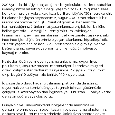
2006 yılında, iki kişiyle başladığımız bu yolculukta, sadece sabahları
uyandığınızda hissettiğiniz değil, yaşamınızdaki tüm güzel hislere
konuk olmak için yola çıktık. İstanbul Bakırköy’de 150 metrekarelik
bir alanda başlayan heyecanımız, bugün 3.000 metrekarelik bir
üretim merkezine dönüştü. Yaratıcılığımızı el becerimizle
harmanladığımız ürünlerimizi, yaşamlarınıza erişilebilen bir lüks
haline getirdik. El emeği ile ürettiğimiz tüm koleksiyon
tasarımlarımız, evinizin her alanına incelik ve zarafet taşırken, sabrın
ince ince işlendiği ürünlerimizle yaşam alanlarınızı kişiselleştirdik.
Yıllardır yaşamlarınıza konuk olurken sizden aldığımız güven ve
beğeni, işimizi severek yapmamız için en güçlü motivasyon
kaynağımız oldu.
Kaliteden ödün vermeyen çalışma anlayışımız, uygun fiyat
politikamız, koşulsuz müşteri memnuniyeti ilkemiz ve müşteri
odaklı çalışma standartlarımız sayesinde, 2 kişiyle kurduğumuz
ekip, bugün 10 atölyemizle birlikte 140 kişiye ulaştı.
İç pazarda olduğu kadar uluslararası platformda da adımızı
duyurmak ve kalitemizi dünyaya taşımak için var gücümüzle
çalışıyoruz. Azerbaycan’dan İngiltere’ye, Tunus’tan Dubai’ye kadar
geniş bir coğrafyaya ulaşıyoruz.
Dünya’nın ve Türkiye'nin farklı bölgelerinde araştırma ve
geliştirmelerine devam eden tasarım ve pazarlama ekiplerimiz,
doğaya saygılı üretim tesislerimizde, koleksiyonlarımızın çevre