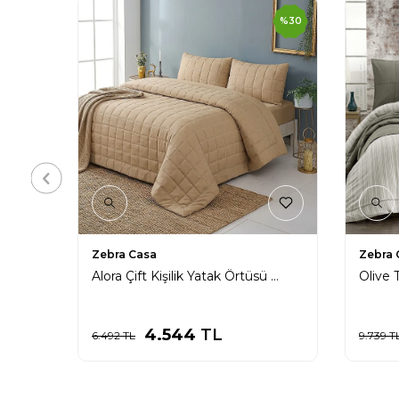
%
30
Zebra Casa
Zebra 
Alora Çift Kişilik Yatak Örtüsü Takımı / Kahverengi
4.544
TL
6.492
TL
9.739
T