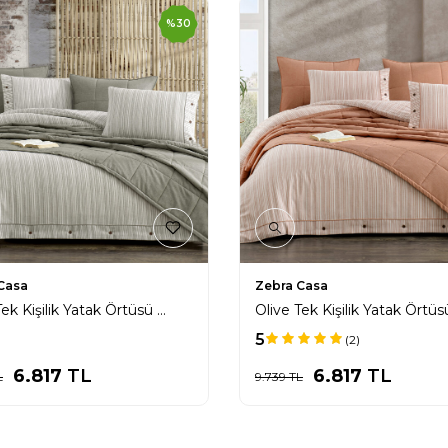
%
30
Casa
Zebra Casa
Olive Tek Kişilik Yatak Örtüsü Seti / Yeşil
5
(2)
6.817
TL
6.817
TL
L
9.739
TL