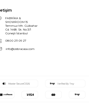
letişim
FABRİKA &
SHOWROOM 15
Temmuz Mh. Gülbahar
Cd. 1468. Sk. No:3/1
Güneşli İstanbul
0800 211 09 27
info@zebracasa.com