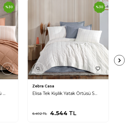
%
30
%
30
Zebra Casa
Zebra
Olive Tek Kişilik Yatak Örtüsü Seti / Kiremit
Elisa Tek Kişilik Yatak Örtüsü Seti / Indigo
4.544
TL
6.492
TL
6.492
T