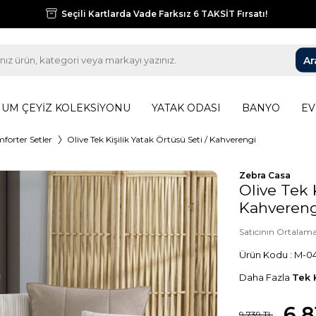
Seçili Kartlarda Vade Farksız 6 TAKSİT Fırsatı!
Ar
UM ÇEYIZ KOLEKSIYONU
YATAK ODASI
BANYO
EV
mforter Setler
Olive Tek Kişilik Yatak Örtüsü Seti / Kahverengi
Zebra Casa
Olive Tek K
Kahvereng
Satıcının Ortalam
Ürün Kodu :
M-04
Daha Fazla
Tek 
6.8
9.739
TL