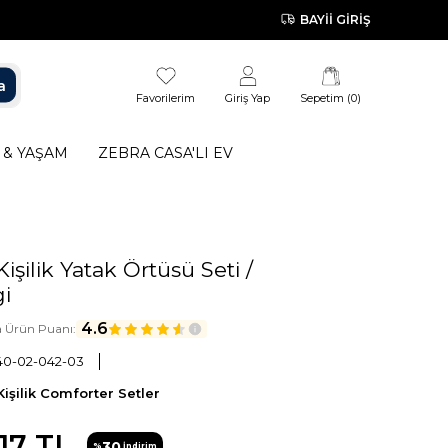
BAYII GIRIŞ
a
Favorilerim
Giriş Yap
Sepetim (
0
)
 & YAŞAM
ZEBRA CASA'LI EV
işilik Yatak Örtüsü Seti /
i
4.6
a Ürün Puanı:
0-02-042-03
Kişilik Comforter Setler
17
TL
30
%
İndirim