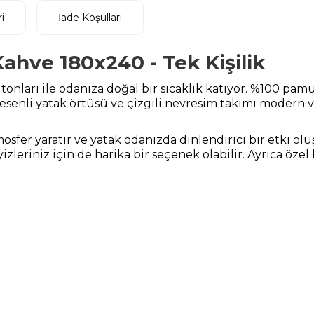
i
İade Koşulları
Kahve 180x240 - Tek Kişilik
 tonları ile odanıza doğal bir sıcaklık katıyor. %100 pamu
senli yatak örtüsü ve çizgili nevresim takımı modern v
sfer yaratır ve yatak odanızda dinlendirici bir etki oluşt
leriniz için de harika bir seçenek olabilir. Ayrıca öze